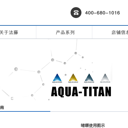
南
啫喱使用图示